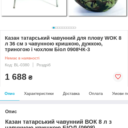
Казан татарський чавунний для плову WOK 8
л 36 см з чавунною кришкою, дужкою,
триногою і чохлом Біол 0908ЧК-3
Немає в наявності
Код: BL-0380
Роздріб
1 688
₴
Опис
Характеристики
Доставка
Оплата
Умови п
Опис
Казан татарський чавунний ВОК 8 л з
чавунною кришкою БІОЛ (0908),