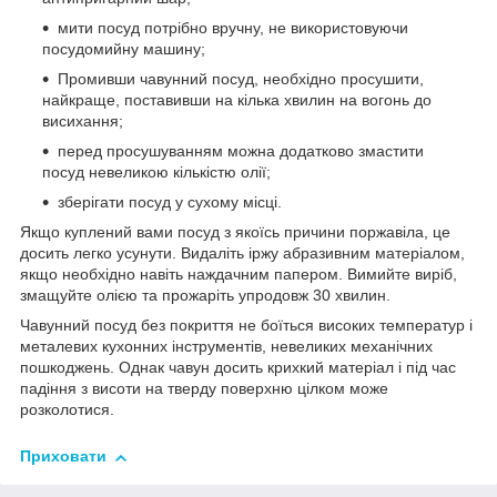
мити посуд потрібно вручну, не використовуючи
посудомийну машину;
Промивши чавунний посуд, необхідно просушити,
найкраще, поставивши на кілька хвилин на вогонь до
висихання;
перед просушуванням можна додатково змастити
посуд невеликою кількістю олії;
зберігати посуд у сухому місці.
Якщо куплений вами посуд з якоїсь причини поржавіла, це
досить легко усунути. Видаліть іржу абразивним матеріалом,
якщо необхідно навіть наждачним папером. Вимийте виріб,
змащуйте олією та прожаріть упродовж 30 хвилин.
Чавунний посуд без покриття не боїться високих температур і
металевих кухонних інструментів, невеликих механічних
пошкоджень. Однак чавун досить крихкий матеріал і під час
падіння з висоти на тверду поверхню цілком може
розколотися.
Приховати