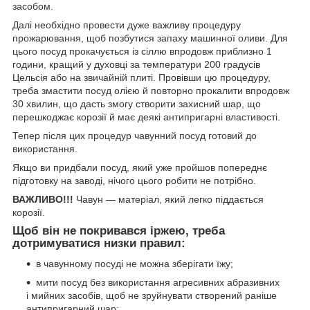
засобом.
Далі необхідно провести дуже важливу процедуру
прожарювання, щоб позбутися запаху машинної оливи. Для
цього посуд прокачується із сіллю впродовж приблизно 1
години, кращий у духовці за температури 200 градусів
Цельсія або на звичайній плиті. Провівши цю процедуру,
треба змастити посуд олією й повторно прокалити впродовж
30 хвилин, що дасть змогу створити захисний шар, що
перешкоджає корозії й має деякі антипригарні властивості.
Тепер після цих процедур чавунний посуд готовий до
використання.
Якщо ви придбали посуд, який уже пройшов попереднє
підготовку на заводі, нічого цього робити не потрібно.
ВАЖЛИВО!!!
Чавун — матеріал, який легко піддається
корозії.
Щоб він не покривався іржею, треба
дотримуватися низки правил:
в чавунному посуді не можна зберігати їжу;
мити посуд без використання агресивних абразивних
і мийних засобів, щоб не зруйнувати створений раніше
антипригарний шар;