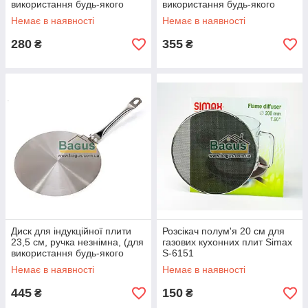
використання будь-якого
використання будь-якого
посуду) Kamille KM-5651
посуду) Kamille KM-5652
Немає в наявності
Немає в наявності
280
355
₴
₴
Диск для індукційної плити
Розсікач полум'я 20 см для
23,5 см, ручка незнімна, (для
газових кухонних плит Simax
використання будь-якого
S-6151
посуду) Kamille KM-5653
Немає в наявності
Немає в наявності
445
150
₴
₴