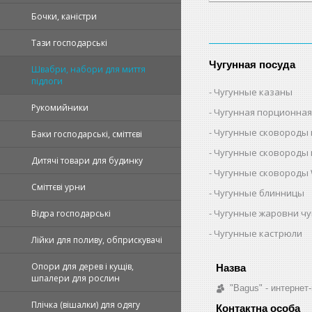
Бочки, каністри
Тази господарські
Чугунная посуда
Швабри, набори для миття
підлоги
Чугунные казаны
Рукомийники
Чугунная порционная
Чугунные сковороды 
Баки господарські, сміттєві
Чугунные сковороды 
Дитячі товари для будинку
Чугунные сковороды 
Сміттєві урни
Чугунные блинницы
Чугунные жаровни ч
Відра господарські
Чугунные кастрюли
Лійки для поливу, обприскувачі
Опори для дерев і кущів,
шпалери для рослин
"Bagus" - интернет
Плічка (вішалки) для одягу