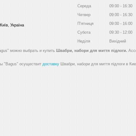
Середа
09:00
16:30
Четвер
09:00
16:30
Пʼятниця
09:00
16:00
Київ, Україна
Субота
09:30
12:00
Неділя
Вихідний
agus" можно выбрать и купить
Швабри, набори для миття підлоги.
Асс
ды "Bagus" осуществит
доставку
Швабри, набори для миття підлоги в Кие