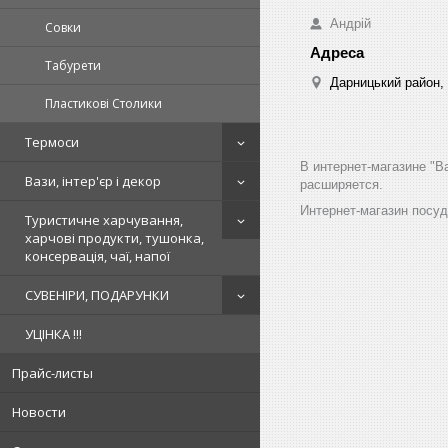
Андрій
Совки
Табурети
Дарницький район, 
Пластикові Столики
Термоси
В интернет-магазине "B
Вази, інтер'єр і декор
расширяется.
Интернет-магазин посу
Туристичне харчування,
харчові продукти, тушонка,
консервація, чаї, напої
СУВЕНІРИ, ПОДАРУНКИ
УЦІНКА !!!
Прайс-листы
Новости