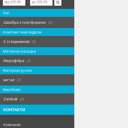
Тип
Швабра з платформою
2
Комплектація відром
Є (з віджимом)
2
Матеріал насадки
Мікрофібра
2
Матеріал ручки
метал
2
Виробник
Zambak
2
КОНТАКТИ