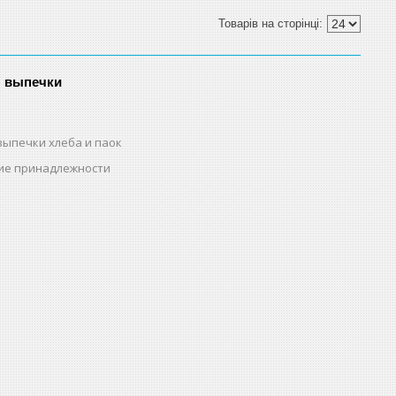
я выпечки
выпечки хлеба и паок
ие принадлежности