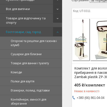
Все для випічки
UT-0311
Товари для відпочинку та
спорту
Госптовари, сад, город
Огорожі та решітки для газонів і
клумб
Сушарки для білизни
Товари для ванни і туалету
Комплект для воло
прибирання в паков
Комоди
Zambak plastik ZP-3
Полки для взуття
405 ₴/комплект
Етажерки, полиці, підставки
Немає в наявності
+380 (66) 861-04-04
Контейнери, ємності для
зберігання