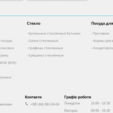
Стекло
Посуда дл
Бугельные стеклянные бутылки
Противни
 посуда
Банки стеклянные
Формы для 
классика
Графины стеклянные
Кондитерск
гриль
Кувшины стеклянные
WOK (ВОК)
угунные
Графік роботи
Понеділок
10:00
16:30
-магазин
+380 (66) 861-04-04
Вівторок
09:00
16:30