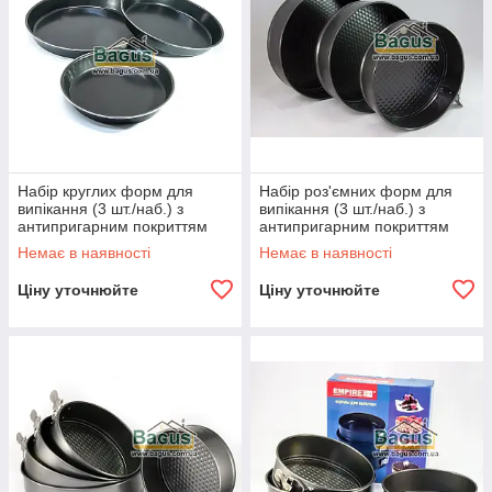
Набір круглих форм для
Набір роз'ємних форм для
випікання (3 шт./наб.) з
випікання (3 шт./наб.) з
антипригарним покриттям
антипригарним покриттям
28,32,36 см Empire (EM-
22,24,26 см Empire
Немає в наявності
Немає в наявності
9841)
(ЕМ-9845)
Ціну уточнюйте
Ціну уточнюйте