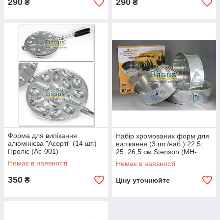
290
290
₴
₴
Форма для випікання
Набір хромованих форм для
алюмінієва "Асорті" (14 шт.)
випікання (3 шт./наб.) 22,5;
Проліс (Ас-001)
25; 26,5 см Stenson (MH-
0120)
Немає в наявності
Немає в наявності
350
₴
Ціну уточнюйте