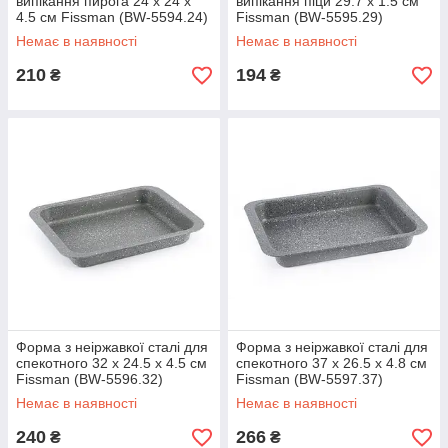
випікання пирога 24 х 24 х
випікання піци 29.7 х 1.5 см
4.5 см Fissman (BW-5594.24)
Fissman (BW-5595.29)
Немає в наявності
Немає в наявності
210
194
₴
₴
Форма з неіржавкої сталі для
Форма з неіржавкої сталі для
спекотного 32 х 24.5 х 4.5 см
спекотного 37 х 26.5 х 4.8 см
Fissman (BW-5596.32)
Fissman (BW-5597.37)
Немає в наявності
Немає в наявності
240
266
₴
₴