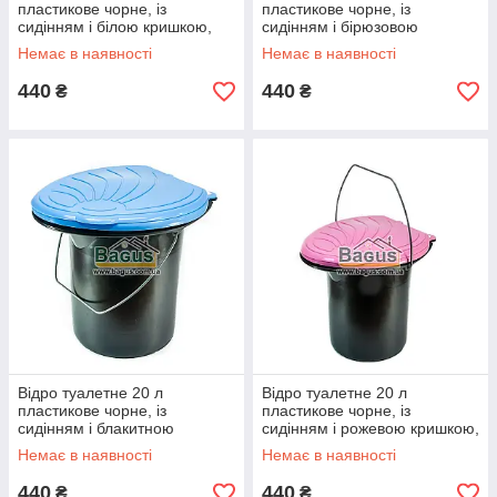
пластикове чорне, із
пластикове чорне, із
сидінням і білою кришкою,
сидінням і бірюзовою
металева ручка
кришкою, металева ручка
Немає в наявності
Немає в наявності
440
440
₴
₴
Відро туалетне 20 л
Відро туалетне 20 л
пластикове чорне, із
пластикове чорне, із
сидінням і блакитною
сидінням і рожевою кришкою,
кришкою, металева ручка
металева ручка
Немає в наявності
Немає в наявності
440
440
₴
₴