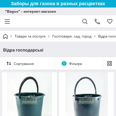
Заборы для газона в разных расцветках
"Bagus" - интернет-магазин
Товари та послуги
Госптовари, сад, город
Відра госп
Відра господарські
Сортування
0
Фільтри