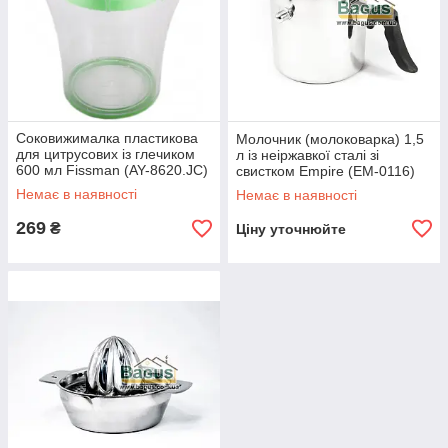
Соковижималка пластикова
Молочник (молоковарка) 1,5
для цитрусових із глечиком
л із неіржавкої сталі зі
600 мл Fissman (AY-8620.JC)
свистком Empire (EM-0116)
Немає в наявності
Немає в наявності
269
₴
Ціну уточнюйте