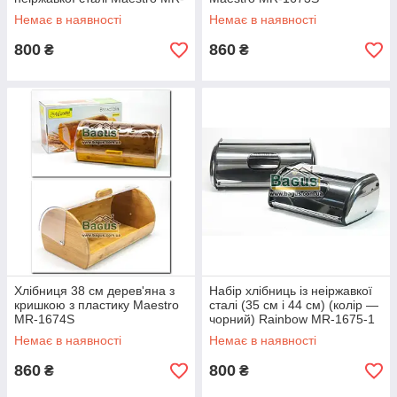
1672S
Немає в наявності
Немає в наявності
800
860
₴
₴
Хлібниця 38 см дерев'яна з
Набір хлібниць із неіржавкої
кришкою з пластику Maestro
сталі (35 см і 44 см) (колір —
MR-1674S
чорний) Rainbow MR-1675-1
Немає в наявності
Немає в наявності
860
800
₴
₴