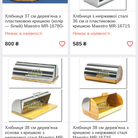
Хлібниця 37 см дерев'яна з
Хлібниця з неіржавкої сталі
пластиковою кришкою (колір
36 см із пластиковою
— білий) Maestro MR-1678G-
кришкою Maestro MR-1671S
1
Немає в наявності
Немає в наявності
800
585
₴
₴
Хлібниця 38 см дерев'яна
Хлібниця 38 см дерев'яна з
основа з кришкою з
кришкою з неіржавкої сталі
неіржавкої сталі Maestro MR-
Maestro MR-1673S