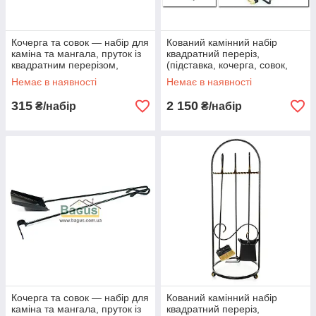
Кочерга та совок — набір для
Кований камінний набір
каміна та мангала, пруток із
квадратний переріз,
квадратним перерізом,
(підставка, кочерга, совок,
кручений метал, позолота
щітка, щипці) FM-0010
Немає в наявності
Немає в наявності
315
2 150
₴/набір
₴/набір
Кочерга та совок — набір для
Кований камінний набір
каміна та мангала, пруток із
квадратний переріз,