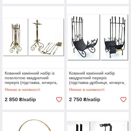
Кований камінний набір із
Кований камінний набір
позолотою квадратний
квадратний переріз
переріз (підставка, кочерга,
(підставка-дрібниця, кочерга,
совок, щітка, щипці) FM-0039
совок, щітка, щипці) FM-0040
Немає в наявності
Немає в наявності
2 850
2 750
₴/набір
₴/набір