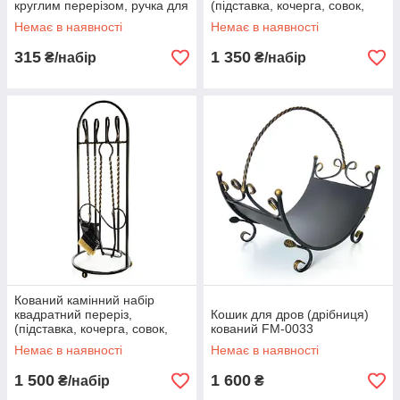
круглим перерізом, ручка для
(підставка, кочерга, совок,
підвішування
щітка) FM-0031
Немає в наявності
Немає в наявності
315
1 350
₴/набір
₴/набір
Кований камінний набір
квадратний переріз,
Кошик для дров (дрібниця)
(підставка, кочерга, совок,
кований FM-0033
щітка, щипці) FM-0032
Немає в наявності
Немає в наявності
1 500
1 600
₴/набір
₴