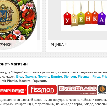
АРУНКИ
УЦІНКА !!!
ернет-магазин
 посуду "Bagus"
ви можете купити за доступною ціною відмінно зарекоме
ових марок:
Біол
,
Эколит
,
Пролис
,
Empire
,
Stenson
,
Fissman
,
Firex
,
Fri
Irak Plastic, Maestro, Горизонт.
дставляется широкий ассортимент посуды, а именно: чайные и столовы
и, кружки, конфетницы, фруктовницы, наборы для торта, блюда, заварник