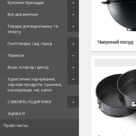
Кухонне приладдя
Все для випічки
Товари для відпочинку та
спорту
Чавунний посуд
Госптовари, сад, город
Термоси
Вази, інтер'єр і декор
Туристичне харчування,
харчові продукти, тушонка,
консервація, чаї, напої
СУВЕНІРИ, ПОДАРУНКИ
УЦІНКА !!!
Прайс-листы