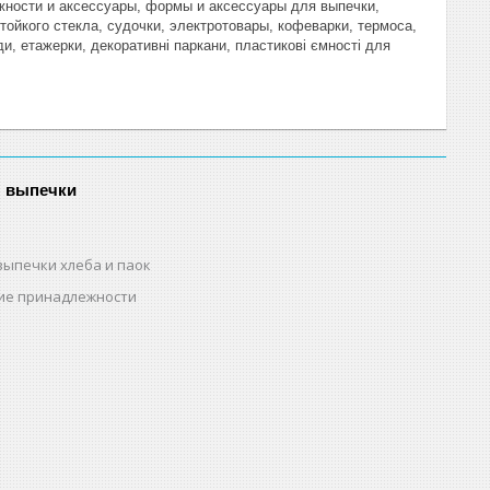
жности и аксессуары, формы и аксессуары для выпечки,
тойкого стекла, судочки, электротовары, кофеварки, термоса,
ди, етажерки, декоративні паркани, пластикові ємності для
я выпечки
выпечки хлеба и паок
ие принадлежности