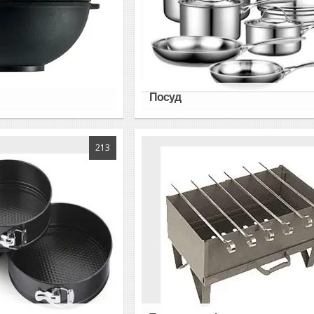
Посуд
213