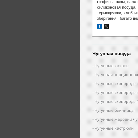
графины, вазы, сала
силиконовая посуда, 
термокружки, хлебницы
зберігання і багато ін
Чугунная посуда
Чугунные казаны
Чугунная порционная
Чугунные сковороды 
Чугунные сковороды 
Чугунные сковороды 
Чугунные блинницы
Чугунные жаровни ч
Чугунные кастрюли