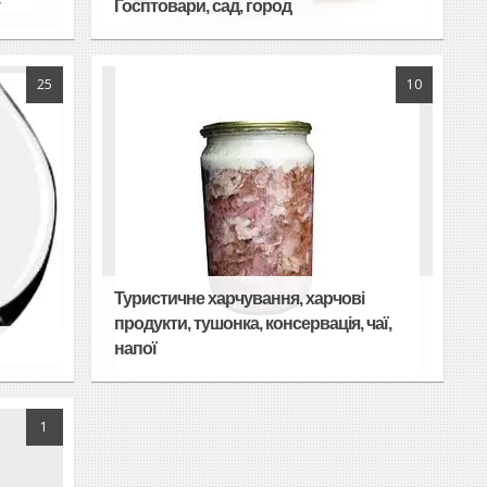
у
Госптовари, сад, город
25
10
Туристичне харчування, харчові
продукти, тушонка, консервація, чаї,
напої
1