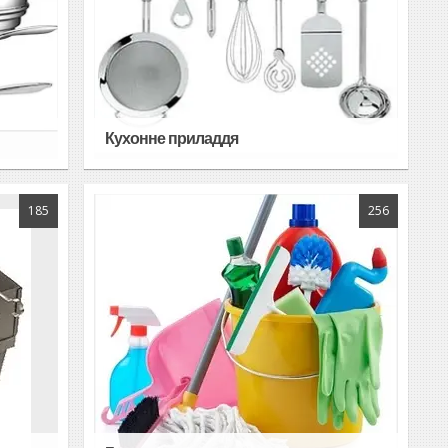
Кухонне приладдя
185
256