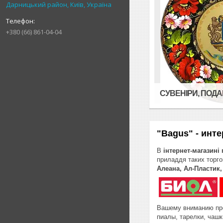
Дарницький район, Київ, Україна
+380 (66) 861-04-04
СУВЕНІРИ, ПОД
"Bagus" - инт
В
інтернет-магазині
приладдя таких торг
Алеана, Ал-Пластик, 
Вашему вниманию пре
пиалы, тарелки, чашк