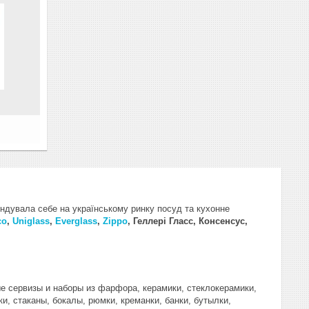
ндувала себе на українському ринку посуд та кухонне
co
,
Uniglass
,
Everglass
,
Zippo
, Геллері Гласс, Консенсус,
е сервизы и наборы из фарфора, керамики, стеклокерамики,
и, стаканы, бокалы, рюмки, креманки, банки, бутылки,