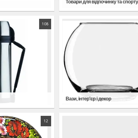
Товари для відпочинку та спорт
108
Вази, інтер'єр і декор
12