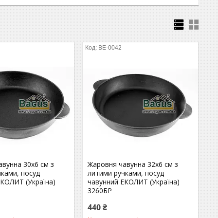
BE-0042
вунна 30х6 см з
Жаровня чавунна 32х6 см з
чками, посуд
литими ручками, посуд
ЕКОЛИТ (Україна)
чавунний ЕКОЛИТ (Україна)
3260БР
440 ₴