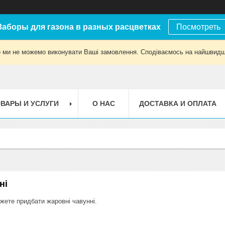
Заборы для газона в разных расцветках
Посмотреть
о ми не можемо виконувати Ваші замовлення. Сподіваємось на найшвидш
ВАРЫ И УСЛУГИ
О НАС
ДОСТАВКА И ОПЛАТА
ні
ожете придбати жаровні чавунні.