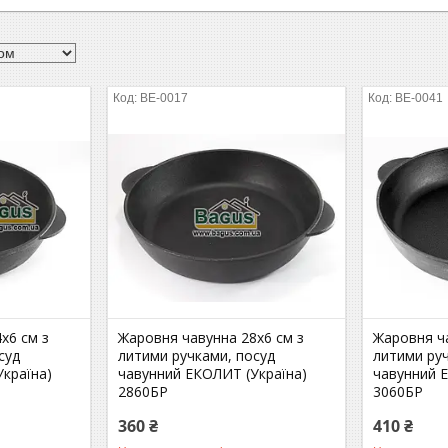
BE-0017
BE-0041
х6 см з
Жаровня чавунна 28х6 см з
Жаровня ча
суд
литими ручками, посуд
литими ру
країна)
чавунний ЕКОЛИТ (Україна)
чавунний 
2860БР
3060БР
360 ₴
410 ₴