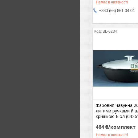
Немає в наявності
+380 (66) 861-04-04
BL-0234
Жаровня чавунна 26
литими ручками й а
кришкою Біол (0326
464 ₴/комплект
Немає в наявності