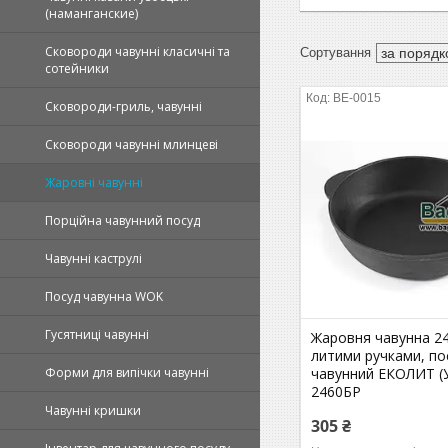
(наманганские)
Сковороди чавунні класичні та
сотейники
BE-0015
Сковороди-гриль, чавунні
Сковороди чавунні млинцеві
Жаровні чавунні
Порційна чавунний посуд
Чавунні каструлі
Посуд чавунна WOK
Гусятниці чавунні
Жаровня чавунна 24
литими ручками, по
чавунний ЕКОЛИТ (У
Форми для випічки чавунні
2460БР
Чавунні кришки
305 ₴