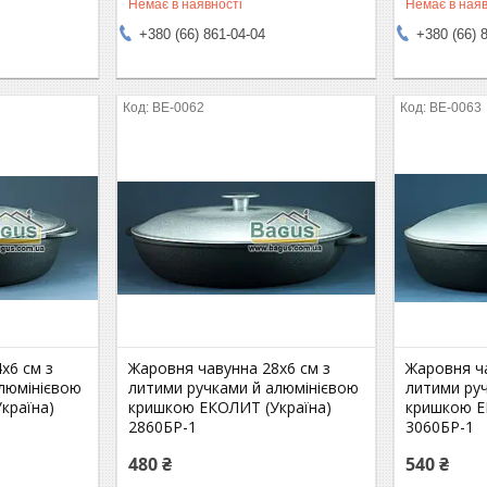
Немає в наявності
Немає в наяв
+380 (66) 861-04-04
+380 (66) 
BE-0062
BE-0063
х6 см з
Жаровня чавунна 28х6 см з
Жаровня ча
люмінієвою
литими ручками й алюмінієвою
литими ру
країна)
кришкою ЕКОЛИТ (Україна)
кришкою Е
2860БР-1
3060БР-1
480 ₴
540 ₴