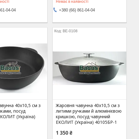
ності
Немає в наявності
861-04-04
+380 (66) 861-04-04
BE-0108
вунна 40х10,5 см з
Жаровня чавунна 40х10,5 см з
чками, посуд
литими ручками й алюмінієвою
ЕКОЛИТ (Україна)
кришкою, посуд чавунний
ЕКОЛИТ (Україна) 40105БР-1
1 350 ₴