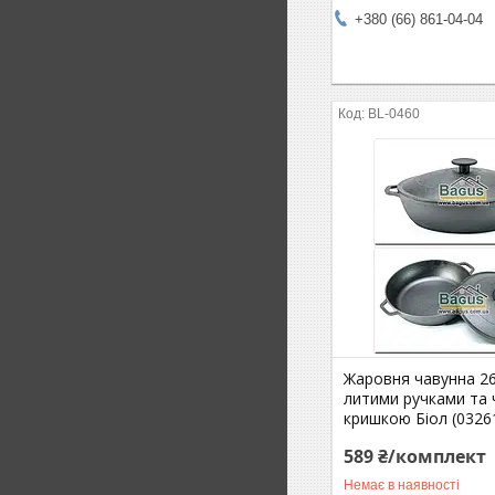
+380 (66) 861-04-04
BL-0460
Жаровня чавунна 26
литими ручками та
кришкою Біол (0326
589 ₴/комплект
Немає в наявності