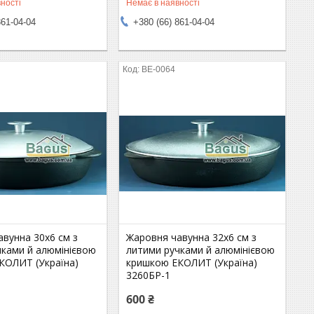
ності
Немає в наявності
861-04-04
+380 (66) 861-04-04
BE-0064
вунна 30х6 см з
Жаровня чавунна 32х6 см з
чками й алюмінієвою
литими ручками й алюмінієвою
КОЛИТ (Україна)
кришкою ЕКОЛИТ (Україна)
3260БР-1
600 ₴