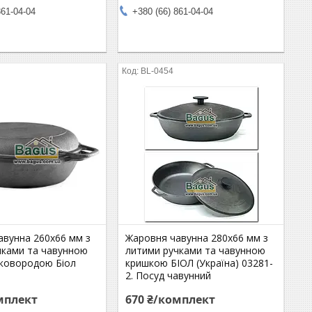
861-04-04
+380 (66) 861-04-04
BL-0454
авунна 260х66 мм з
Жаровня чавунна 280х66 мм з
чками та чавунною
литими ручками та чавунною
ковородою Біол
кришкою БІОЛ (Україна) 03281-
2. Посуд чавунний
мплект
670 ₴/комплект