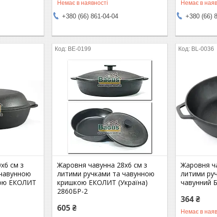
Немає в наявності
Немає в наяв
+380 (66) 861-04-04
+380 (66) 
BE-0199
BL-0036
х6 см з
Жаровня чавунна 28х6 см з
Жаровня ч
 чавунною
литими ручками та чавунною
литими ру
ою ЕКОЛИТ
кришкою ЕКОЛИТ (Україна)
чавунний Б
2860БР-2
364 ₴
605 ₴
Немає в наяв