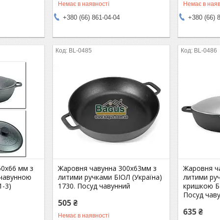
Немає в наявності
Немає в наяв
+380 (66) 861-04-04
+380 (66) 
BL-0485
BL-0486
0х66 мм з
Жаровня чавунна 300х63мм з
Жаровня ч
 чавунною
литими ручками БІОЛ (Україна)
литими ру
1-3)
1730. Посуд чавунний
кришкою БІ
Посуд чав
505 ₴
635 ₴
Немає в наявності