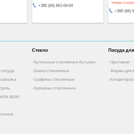
Немає в наяв
+380 (66) 861-04-04
+380 (66) 
Стекло
Посуда дл
Бугельные стеклянные бутылки
Противни
 посуда
Банки стеклянные
Формы для 
классика
Графины стеклянные
Кондитерск
гриль
Кувшины стеклянные
WOK (ВОК)
угунные