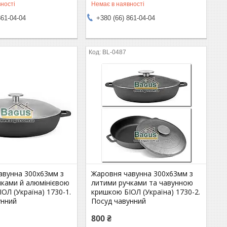
ності
Немає в наявності
861-04-04
+380 (66) 861-04-04
BL-0487
авунна 300х63мм з
Жаровня чавунна 300х63мм з
чками й алюмінієвою
литими ручками та чавунною
ОЛ (Україна) 1730-1.
кришкою БІОЛ (Україна) 1730-2.
унний
Посуд чавунний
800 ₴