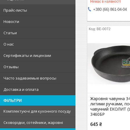
Немає в наявності
+380 (66) 861-04-04
Прайс-листы
Новости
BE-0072
Статьи
О нас
Сертификаты и лицензии
Отзывы
Часто задаваемые вопросы
Доставка и оплата
Жаровня чавунна 34
ФІЛЬТРИ
литими ручками, по
чавунний ЕКОЛИТ (У
Комплектуючі для кухонного посуду
3460БР
Сковорідки, сотейники, жаровні
645 ₴