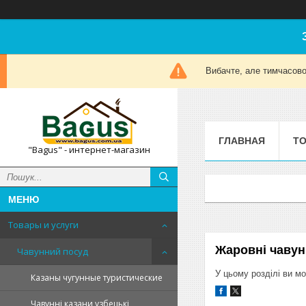
Вибачте, але тимчасов
ГЛАВНАЯ
ТО
"Bagus" - интернет-магазин
Товары и услуги
Жаровні чавун
Чавунний посуд
У цьому розділі ви м
Казаны чугунные туристические
Чавунні казани узбецькі