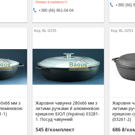
Немає в наявності
+380 (66) 
+380 (66) 861-04-04
BL-0235
BL-0253
0х66 мм з
Жаровня чавунна 280х66 мм з
Жаровня ч
люмінієвою
литими ручками й алюмінієвою
литими ру
1-1)
кришкою БІОЛ (Україна) 03281-
кришкою-с
1. Посуд чавунний
(03261-2)
545 ₴/комплект
686 ₴/ко