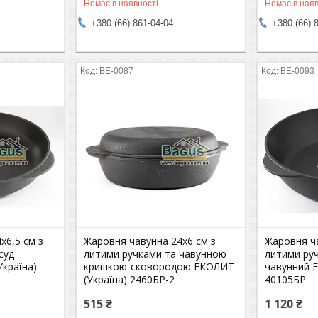
Немає в наявності
Немає в наяв
+380 (66) 861-04-04
+380 (66) 
BE-0087
BE-0093
х6,5 см з
Жаровня чавунна 24х6 см з
Жаровня ча
суд
литими ручками та чавунною
литими ру
країна)
кришкою-сковородою ЕКОЛИТ
чавунний 
(Україна) 2460БР-2
40105БР
515 ₴
1 120 ₴