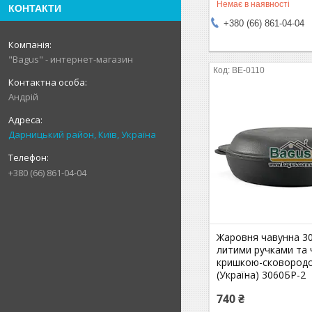
Немає в наявності
КОНТАКТИ
+380 (66) 861-04-04
"Bagus" - интернет-магазин
BE-0110
Андрій
Дарницький район, Київ, Україна
+380 (66) 861-04-04
Жаровня чавунна 30
литими ручками та
кришкою-сковород
(Україна) 3060БР-2
740 ₴