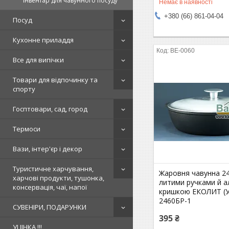
Інвентар для чавунного посуду
Немає в наявності
+380 (66) 861-04-04
Посуд
Кухонне приладдя
BE-0060
Все для випічки
Товари для відпочинку та
спорту
Госптовари, сад, город
Термоси
Вази, інтер'єр і декор
Туристичне харчування,
Жаровня чавунна 24
харчові продукти, тушонка,
литими ручками й а
консервація, чаї, напої
кришкою ЕКОЛИТ (У
2460БР-1
СУВЕНІРИ, ПОДАРУНКИ
395 ₴
УЦІНКА !!!