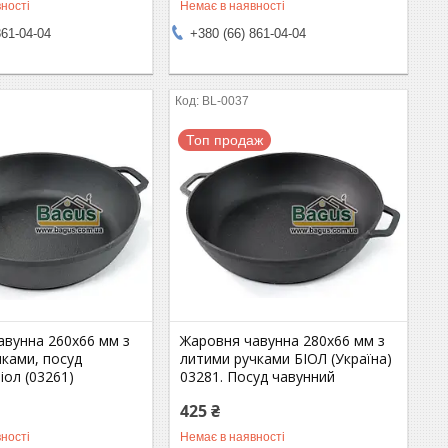
ності
Немає в наявності
861-04-04
+380 (66) 861-04-04
BL-0037
Топ продаж
авунна 260х66 мм з
Жаровня чавунна 280х66 мм з
чками, посуд
литими ручками БІОЛ (Україна)
іол (03261)
03281. Посуд чавунний
425 ₴
ності
Немає в наявності