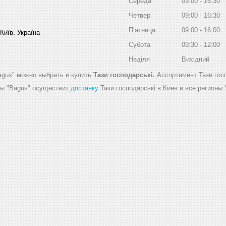
Середа
09:00
16:30
Четвер
09:00
16:30
Пʼятниця
09:00
16:00
Київ, Україна
Субота
09:30
12:00
Неділя
Вихідний
agus" можно выбрать и купить
Тази господарські.
Ассортимент Тази гос
ды "Bagus" осуществит
доставку
Тази господарські в Киев и все регионы 