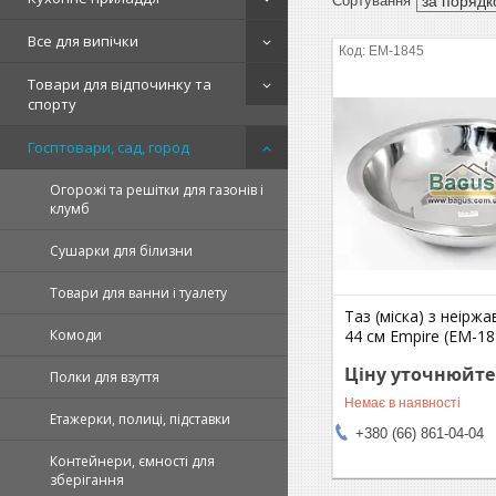
Все для випічки
EM-1845
Товари для відпочинку та
спорту
Госптовари, сад, город
Огорожі та решітки для газонів і
клумб
Сушарки для білизни
Товари для ванни і туалету
Таз (міска) з неіржа
44 см Empire (EM-18
Комоди
Ціну уточнюйте
Полки для взуття
Немає в наявності
Етажерки, полиці, підставки
+380 (66) 861-04-04
Контейнери, ємності для
зберігання