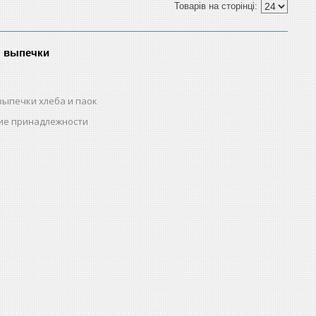
я выпечки
выпечки хлеба и паок
ие принадлежности