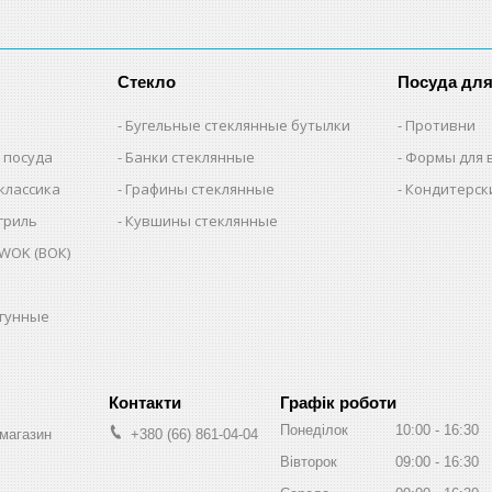
Стекло
Посуда дл
Бугельные стеклянные бутылки
Противни
 посуда
Банки стеклянные
Формы для 
классика
Графины стеклянные
Кондитерск
гриль
Кувшины стеклянные
WOK (ВОК)
угунные
Графік роботи
Понеділок
10:00
16:30
-магазин
+380 (66) 861-04-04
Вівторок
09:00
16:30