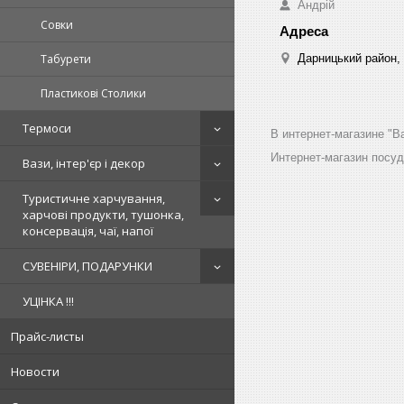
Андрій
Совки
Дарницький район, 
Табурети
Пластикові Столики
Термоси
В интернет-магазине "B
Интернет-магазин посу
Вази, інтер'єр і декор
Туристичне харчування,
харчові продукти, тушонка,
консервація, чаї, напої
СУВЕНІРИ, ПОДАРУНКИ
УЦІНКА !!!
Прайс-листы
Новости