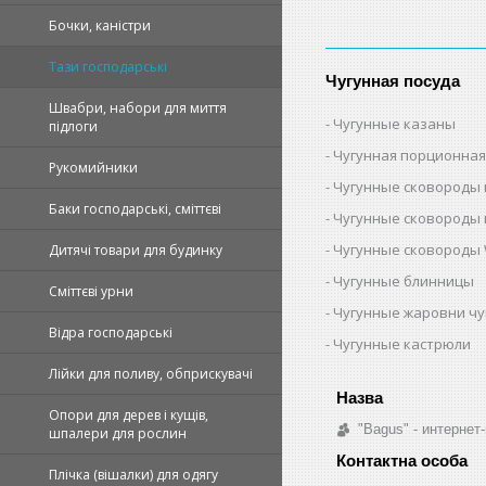
Бочки, каністри
Тази господарські
Чугунная посуда
Швабри, набори для миття
Чугунные казаны
підлоги
Чугунная порционная
Рукомийники
Чугунные сковороды 
Баки господарські, сміттєві
Чугунные сковороды 
Чугунные сковороды 
Дитячі товари для будинку
Чугунные блинницы
Сміттєві урни
Чугунные жаровни ч
Відра господарські
Чугунные кастрюли
Лійки для поливу, обприскувачі
Опори для дерев і кущів,
"Bagus" - интернет
шпалери для рослин
Плічка (вішалки) для одягу