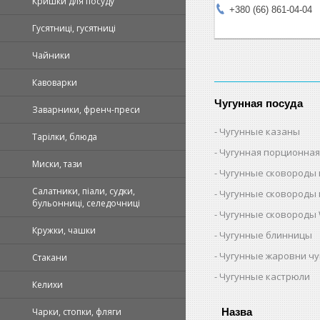
Кришки для посуду
+380 (66) 861-04-04
Гусятниці, гусятниці
Чайники
Кавоварки
Чугунная посуда
Заварники, френч-преси
Чугунные казаны
Тарілки, блюда
Чугунная порционная
Миски, тази
Чугунные сковороды 
Салатники, піали, судки,
Чугунные сковороды 
бульонниці, селедочниці
Чугунные сковороды 
Кружки, чашки
Чугунные блинницы
Чугунные жаровни ч
Стакани
Чугунные кастрюли
Келихи
Чарки, стопки, фляги