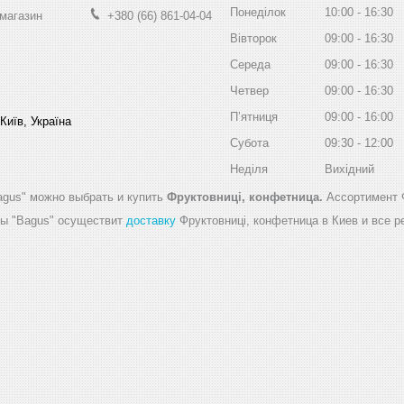
Понеділок
10:00
16:30
-магазин
+380 (66) 861-04-04
Вівторок
09:00
16:30
Середа
09:00
16:30
Четвер
09:00
16:30
Пʼятниця
09:00
16:00
Київ, Україна
Субота
09:30
12:00
Неділя
Вихідний
agus" можно выбрать и купить
Фруктовниці, конфетница.
Ассортимент 
ды "Bagus" осуществит
доставку
Фруктовниці, конфетница в Киев и все р