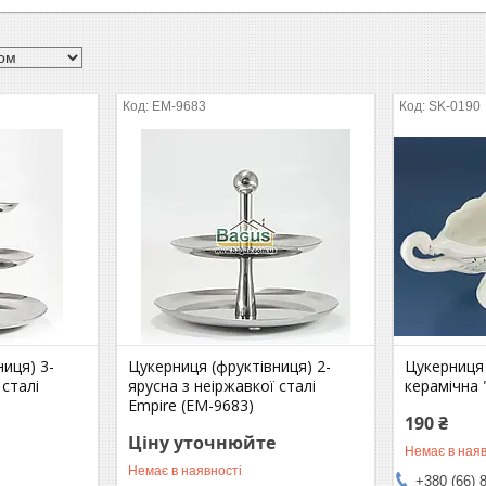
EM-9683
SK-0190
иця) 3-
Цукерниця (фруктівниця) 2-
Цукерниця 
 сталі
ярусна з неіржавкої сталі
керамічна 
Empire (EM-9683)
190 ₴
Ціну уточнюйте
Немає в наяв
Немає в наявності
+380 (66) 