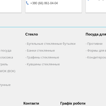
+380 (66) 861-04-04
Стекло
Посуда дл
Бугельные стеклянные бутылки
Противни
 посуда
Банки стеклянные
Формы для 
классика
Графины стеклянные
Кондитерск
гриль
Кувшины стеклянные
WOK (ВОК)
угунные
Графік роботи