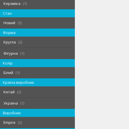
Кераміка
1
Стан
Новий
3
Форма
Кругла
2
Фігурна
1
Колір
Білий
1
Країна виробник
Китай
2
Україна
1
Виробник
Empire
2