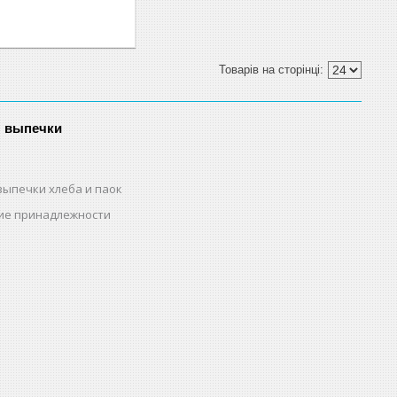
я выпечки
выпечки хлеба и паок
ие принадлежности