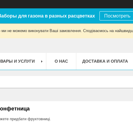
Заборы для газона в разных расцветках
Посмотреть
о ми не можемо виконувати Ваші замовлення. Сподіваємось на найшвидш
ВАРЫ И УСЛУГИ
О НАС
ДОСТАВКА И ОПЛАТА
конфетница
ожете придбати фруктовниці.