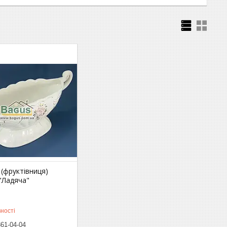
(фруктівниця)
"Ладяча"
ності
861-04-04