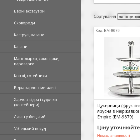
Барні аксесуари
Сковороди
EM-9679
Каструлі, казани
Казани
Мантоварки, соковарки,
пароварки
Ковші, сотейники
Відра харчові металеві
Харчові відра і судочки
(контейнери)
Цукерниця (фруктівн
ярусна з неіржавкої
Empire (EM-9679)
Ляган узбецький
Ціну уточнюйте
Узбецький посуд
Немає в наявності