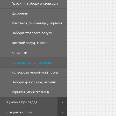
Графини, набори зі стопками
Цукорниці
Маслянки, лимонницы, ікорниці
Набори столового посуду
Дитячий посуд Fissman
Креманки
Фруктовниці, конфетница
Кольорова керамічний посуд
Набори для фондю, марміти
Мірники (мірні склянки)
Кухонне приладдя
Все для випічки