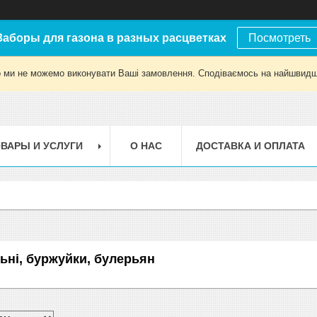
Заборы для газона в разных расцветках
Посмотреть
о ми не можемо виконувати Ваші замовлення. Сподіваємось на найшвидш
ВАРЫ И УСЛУГИ
О НАС
ДОСТАВКА И ОПЛАТА
ьні, буржуйки, булерьян