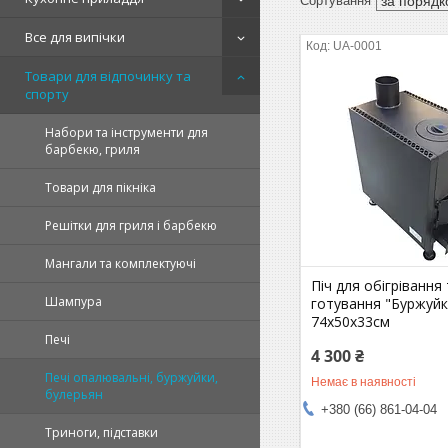
Все для випічки
UA-0001
Товари для відпочинку та
спорту
Набори та інструменти для
барбекю, гриля
Товари для пікніка
Решітки для гриля і барбекю
Мангали та комплектуючі
Піч для обігрівання
Шампура
готування "Буржуйк
74х50х33см
Печі
4 300 ₴
Печі опалювальні, буржуйки,
Немає в наявності
булерьян
+380 (66) 861-04-04
Триноги, підставки