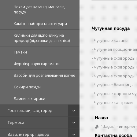
Чохли для казанів, мангалів,
посуду
Камінні набори та аксесуари
Чугунная посуда
Килимки для відпочинку на
Чугунные казаны
природі (підстилки для пікніка)
Чугунная порционная
Гамаки
Чугунные сковороды 
Фурнітура для карематов
Чугунные сковороды 
Засоби для розпалювання вогню
Чугунные сковороды 
Чугунные блинницы
Сокири похідні
Чугунные жаровни ч
Лампи, ліхтарики
Чугунные кастрюли
Госптовари, сад, город
Термоси
"Bagus" - интернет
Вази, інтер'єр і декор