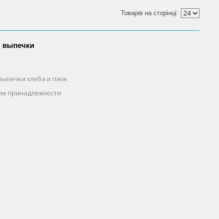
я выпечки
выпечки хлеба и паок
ие принадлежности