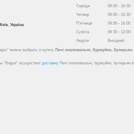
Середа
09:00
16:30
Четвер
09:00
16:30
Пʼятниця
09:00
16:00
Київ, Україна
Субота
09:30
12:00
Неділя
Вихідний
agus" можно выбрать и купить
Печі опалювальні, буржуйки, булерьян
ды "Bagus" осуществит
доставку
Печі опалювальні, буржуйки, булерьян в