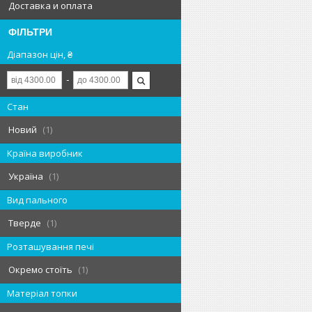
Доставка и оплата
ФІЛЬТРИ
Діапазон цін, ₴
Стан
Новий
1
Країна виробник
Україна
1
Вид пального
Тверде
1
Розташування печі
Окремо стоїть
1
Матеріал топки