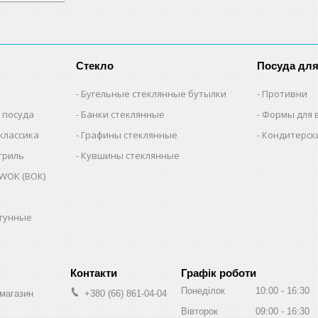
Стекло
Посуда дл
Бугельные стеклянные бутылки
Противни
 посуда
Банки стеклянные
Формы для 
классика
Графины стеклянные
Кондитерск
гриль
Кувшины стеклянные
WOK (ВОК)
угунные
Графік роботи
Понеділок
10:00
16:30
-магазин
+380 (66) 861-04-04
Вівторок
09:00
16:30