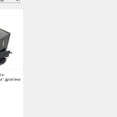
 та
а" дров'яна