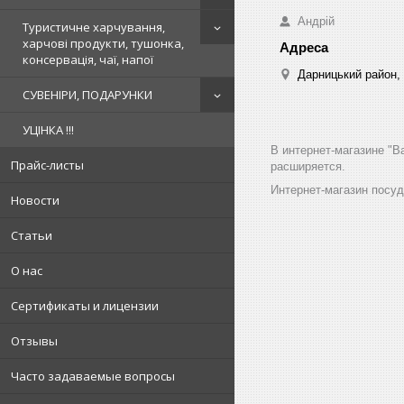
Андрій
Туристичне харчування,
харчові продукти, тушонка,
консервація, чаї, напої
Дарницький район, 
СУВЕНІРИ, ПОДАРУНКИ
УЦІНКА !!!
В интернет-магазине "B
Прайс-листы
расширяется.
Интернет-магазин посу
Новости
Статьи
О нас
Сертификаты и лицензии
Отзывы
Часто задаваемые вопросы