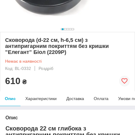
Сковорода (d-22 см, h-6,5 см) з
антипригарним покриттям без кришки
"Елегант" Біол (2209P)
Немає в наявності
Код: BL-0332
Роздріб
610
₴
Опис
Характеристики
Доставка
Оплата
Умови п
Опис
Сковорода 22 см глибока з
антипригарним покриттям без кришки