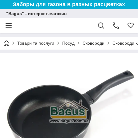
Заборы для газона в разных расцветках
"Bagus" - интернет-магазин
Товари та послуги
Посуд
Сковороди
Сковороди к