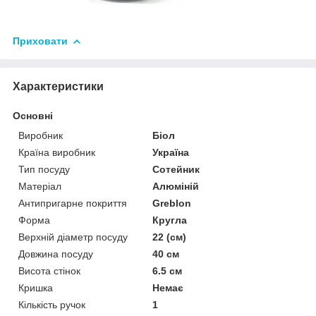
Приховати
Характеристики
Основні
Виробник
Біол
Країна виробник
Україна
Тип посуду
Сотейник
Матеріал
Алюміній
Антипригарне покриття
Greblon
Форма
Кругла
Верхній діаметр посуду
22 (см)
Довжина посуду
40 см
Висота стінок
6.5 см
Кришка
Немає
Кількість ручок
1