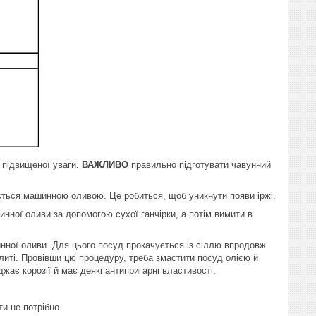
 підвищеної уваги.
ВАЖЛИВО
правильно підготувати чавунний
ується машинною оливою. Це робиться, щоб уникнути появи іржі.
нної оливи за допомогою сухої ганчірки, а потім вимити в
ної оливи. Для цього посуд прокачується із сіллю впродовж
плиті. Провівши цю процедуру, треба змастити посуд олією й
ає корозії й має деякі антипригарні властивості.
и не потрібно.