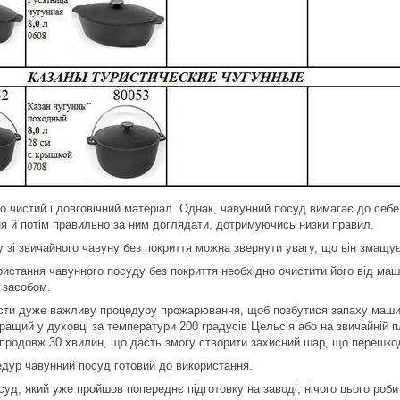
о чистий і довговічний матеріал. Однак, чавунний посуд вимагає до себе
я й потім правильно за ним доглядати, дотримуючись низки правил.
ду зі звичайного чавуну без покриття можна звернути увагу, що він змащ
истання чавунного посуду без покриття необхідно очистити його від маши
 засобом.
ести дуже важливу процедуру прожарювання, щоб позбутися запаху машин
кращий у духовці за температури 200 градусів Цельсія або на звичайній 
продовж 30 хвилин, що дасть змогу створити захисний шар, що перешкодж
едур чавунний посуд готовий до використання.
уд, який уже пройшов попереднє підготовку на заводі, нічого цього робит