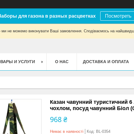
Заборы для газона в разных расцветках
Посмотреть
о ми не можемо виконувати Ваші замовлення. Сподіваємось на найшвидш
ВАРЫ И УСЛУГИ
О НАС
ДОСТАВКА И ОПЛАТА
Казан чавунний туристичний 6 
чохлом, посуд чавунний Біол (
968 ₴
Немає в наявності
Код:
BL-0354