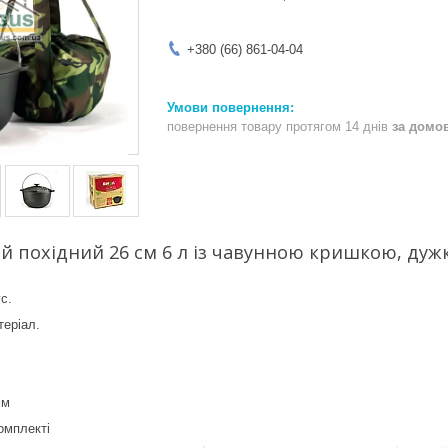
+380 (66) 861-04-04
повернення товару протягом 14 днів
за домо
й похідний 26 см 6 л із чавунною кришкою, дужко
с.
теріал.
мм
омплекті