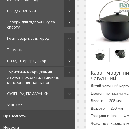
Все для випічки
Товари для відпочинку та
спорту
Госптовари, сад, город
Термоси
Вази, інтер'єр і декор
Казан чавунни
Туристичне харчування,
харчові продукти, тушонка,
чавунний
консервація, чаї, напої
Литий чавунний корпу
СУВЕНІРИ, ПОДАРУНКИ
Екологічно чистий ма
Висота — 208 мм
УЦІНКА !!!
Діаметр — 260 мм
Прайс-листы
Товщина стінок — 4 
Чохол для казана в к
Новости