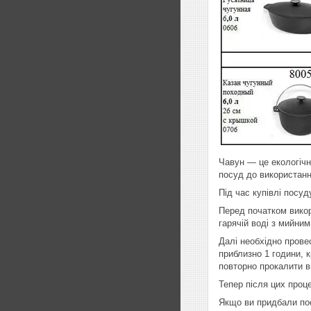
Чавун — це екологічн
посуд до використанн
Під час купівлі посу
Перед початком викор
гарячій воді з мийним
Далі необхідно пров
приблизно 1 години, 
повторно прокалити в
Тепер після цих проц
Якщо ви придбали пос