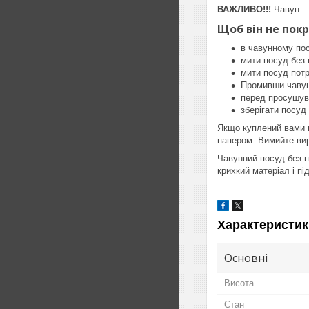
ВАЖЛИВО!!!
Чавун — 
Щоб він не пок
в чавунному пос
мити посуд без 
мити посуд пот
Промивши чавунн
перед просушув
зберігати посуд 
Якщо куплений вами п
папером. Вимийте вир
Чавунний посуд без п
крихкий матеріал і п
Характеристик
Основні
Висота
Стан