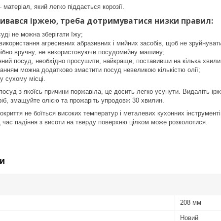
матеріал, який легко піддається корозії.
ривався іржею, треба дотримуватися низки правил:
уді не можна зберігати їжу;
використання агресивних абразивних і мийних засобів, щоб не зруйнуват
рібно вручну, не використовуючи посудомийну машину;
ий посуд, необхідно просушити, найкраще, поставивши на кілька хвилин
анням можна додатково змастити посуд невеликою кількістю олії;
у сухому місці.
осуд з якоїсь причини поржавіла, це досить легко усунути. Видаліть ір
іб, змащуйте олією та прожаріть упродовж 30 хвилин.
окриття не боїться високих температур і металевих кухонних інструмент
ід час падіння з висоти на тверду поверхню цілком може розколотися.
и
208 мм
Новий