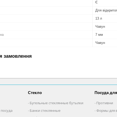
Є
Для відкрито
13 л
Чавун
ана
7 мм
Чавун
я замовлення
Стекло
Посуда дл
Бугельные стеклянные бутылки
Противни
 посуда
Банки стеклянные
Формы для 