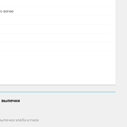
го вогню
я выпечки
выпечки хлеба и паок