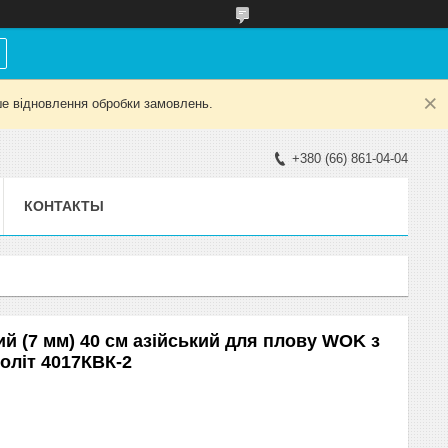
е відновлення обробки замовлень.
+380 (66) 861-04-04
КОНТАКТЫ
й (7 мм) 40 см азійський для плову WOK з
оліт 4017КВК-2