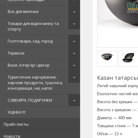
Все для випічки
Товари для відпочинку та
спорту
Госптовари, сад, город
Термоси
Вази, інтер'єр і декор
Казан татарс
Туристичне харчування,
харчові продукти, тушонка,
Литий чавунний корпу
консервація, чаї, напої
Екологічно чистий ма
СУВЕНІРИ, ПОДАРУНКИ
Висота без кришки —
Висота з кришкою — 
УЦІНКА !!!
Діаметр — 400 мм
Прайс-листы
Товщина стінок — 7 
Об'єм — 13 л
Новости