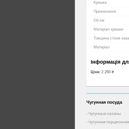
Кришка
Призначення
Об`єм
Матеріал кришки
Товщина стінок каз
Матеріал
Інформація дл
Ціна:
2 250 ₴
Чугунная посуда
Чугунные казаны
Чугунная порционная