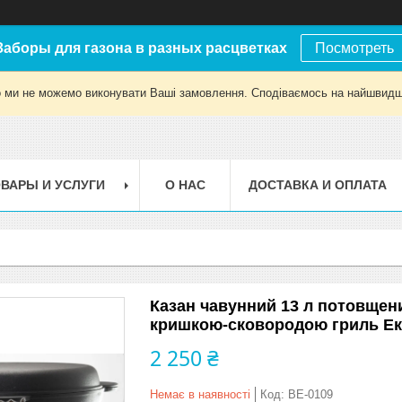
Заборы для газона в разных расцветках
Посмотреть
о ми не можемо виконувати Ваші замовлення. Сподіваємось на найшвидш
ВАРЫ И УСЛУГИ
О НАС
ДОСТАВКА И ОПЛАТА
Казан чавунний 13 л потовщени
кришкою-сковородою гриль Ек
2 250 ₴
Немає в наявності
Код:
BE-0109