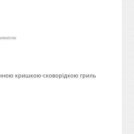
вленістю
вунною кришкою-сковорідкою гриль