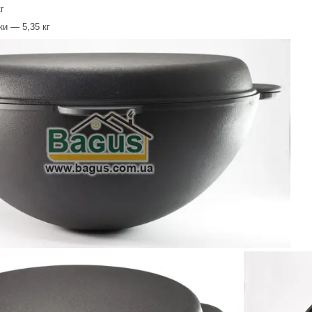
г
ки — 5,35 кг