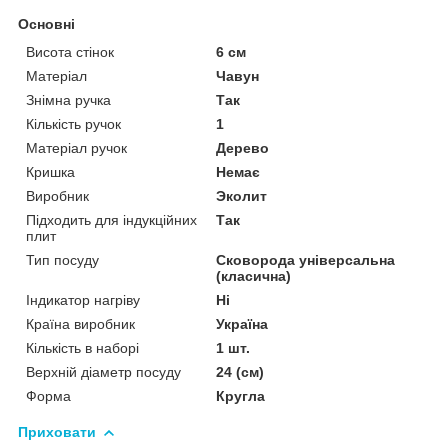
Основні
Висота стінок
6 см
Матеріал
Чавун
Знімна ручка
Так
Кількість ручок
1
Матеріал ручок
Дерево
Кришка
Немає
Виробник
Эколит
Підходить для індукційних
Так
плит
Тип посуду
Сковорода універсальна
(класична)
Індикатор нагріву
Ні
Країна виробник
Україна
Кількість в наборі
1 шт.
Верхній діаметр посуду
24 (см)
Форма
Кругла
Приховати