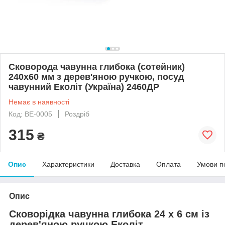
Сковорода чавунна глибока (сотейник)
240х60 мм з дерев'яною ручкою, посуд
чавунний Еколіт (Україна) 2460ДР
Немає в наявності
Код: BE-0005
Роздріб
315
₴
Опис
Характеристики
Доставка
Оплата
Умови п
Опис
Сковорідка чавунна глибока 24 х 6 см із
дерев'яною ручкою Еколіт