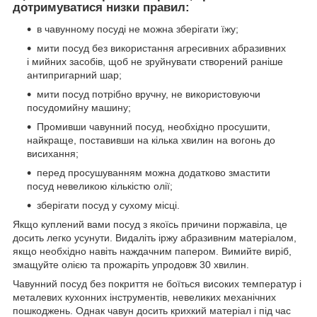
дотримуватися низки правил:
в чавунному посуді не можна зберігати їжу;
мити посуд без використання агресивних абразивних
і мийних засобів, щоб не зруйнувати створений раніше
антипригарний шар;
мити посуд потрібно вручну, не використовуючи
посудомийну машину;
Промивши чавунний посуд, необхідно просушити,
найкраще, поставивши на кілька хвилин на вогонь до
висихання;
перед просушуванням можна додатково змастити
посуд невеликою кількістю олії;
зберігати посуд у сухому місці.
Якщо куплений вами посуд з якоїсь причини поржавіла, це
досить легко усунути. Видаліть іржу абразивним матеріалом,
якщо необхідно навіть наждачним папером. Вимийте виріб,
змащуйте олією та прожаріть упродовж 30 хвилин.
Чавунний посуд без покриття не боїться високих температур і
металевих кухонних інструментів, невеликих механічних
пошкоджень. Однак чавун досить крихкий матеріал і під час