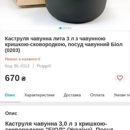
Каструля чавунна лита 3 л з чавунною
кришкою-сковородкою, посуд чавунний Біол
(0203)
Немає в наявності
Код: BL-0112
Роздріб
670
₴
Опис
Характеристики
Доставка
Оплата
Умови п
Опис
Каструля чавунна 3,0 л з кришкою-
сковородкою "БІОЛ" (Україна). Посуд