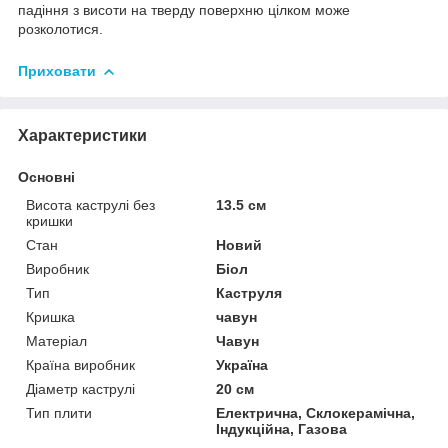
падіння з висоти на тверду поверхню цілком може
розколотися.
Приховати
Характеристики
Основні
Висота каструлі без
13.5 см
кришки
Стан
Новий
Виробник
Біол
Тип
Каструля
Кришка
чавун
Матеріал
Чавун
Країна виробник
Україна
Діаметр каструлі
20 см
Тип плити
Електрична, Склокерамічна,
Індукційна, Газова