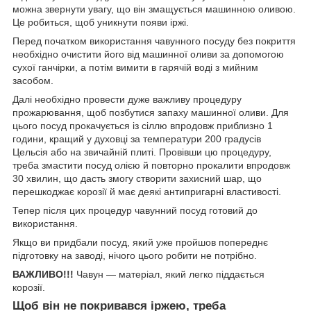
можна звернути увагу, що він змащується машинною оливою.
Це робиться, щоб уникнути появи іржі.
Перед початком використання чавунного посуду без покриття
необхідно очистити його від машинної оливи за допомогою
сухої ганчірки, а потім вимити в гарячій воді з мийним
засобом.
Далі необхідно провести дуже важливу процедуру
прожарювання, щоб позбутися запаху машинної оливи. Для
цього посуд прокачується із сіллю впродовж приблизно 1
години, кращий у духовці за температури 200 градусів
Цельсія або на звичайній плиті. Провівши цю процедуру,
треба змастити посуд олією й повторно прокалити впродовж
30 хвилин, що дасть змогу створити захисний шар, що
перешкоджає корозії й має деякі антипригарні властивості.
Тепер після цих процедур чавунний посуд готовий до
використання.
Якщо ви придбали посуд, який уже пройшов попереднє
підготовку на заводі, нічого цього робити не потрібно.
ВАЖЛИВО!!!
Чавун — матеріал, який легко піддається
корозії.
Щоб він не покривався іржею, треба