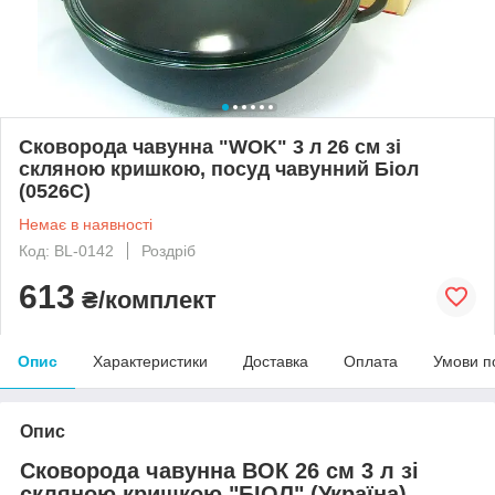
Сковорода чавунна "WOK" 3 л 26 см зі
скляною кришкою, посуд чавунний Біол
(0526C)
Немає в наявності
Код: BL-0142
Роздріб
613
₴/комплект
Опис
Характеристики
Доставка
Оплата
Умови п
Опис
Сковорода чавунна ВОК 26 см 3 л зі
скляною кришкою "БІОЛ" (Україна).