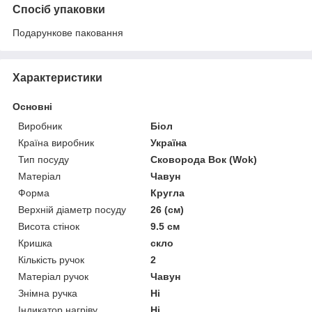
Спосіб упаковки
Подарункове паковання
Характеристики
Основні
Виробник
Біол
Країна виробник
Україна
Тип посуду
Сковорода Вок (Wok)
Матеріал
Чавун
Форма
Кругла
Верхній діаметр посуду
26 (см)
Висота стінок
9.5 см
Кришка
скло
Кількість ручок
2
Матеріал ручок
Чавун
Знімна ручка
Ні
Індикатор нагріву
Ні