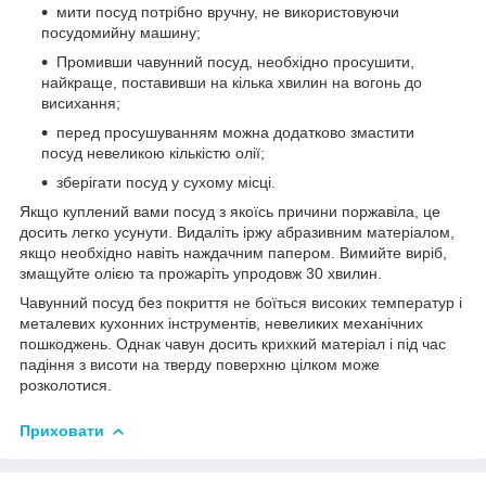
мити посуд потрібно вручну, не використовуючи
посудомийну машину;
Промивши чавунний посуд, необхідно просушити,
найкраще, поставивши на кілька хвилин на вогонь до
висихання;
перед просушуванням можна додатково змастити
посуд невеликою кількістю олії;
зберігати посуд у сухому місці.
Якщо куплений вами посуд з якоїсь причини поржавіла, це
досить легко усунути. Видаліть іржу абразивним матеріалом,
якщо необхідно навіть наждачним папером. Вимийте виріб,
змащуйте олією та прожаріть упродовж 30 хвилин.
Чавунний посуд без покриття не боїться високих температур і
металевих кухонних інструментів, невеликих механічних
пошкоджень. Однак чавун досить крихкий матеріал і під час
падіння з висоти на тверду поверхню цілком може
розколотися.
Приховати