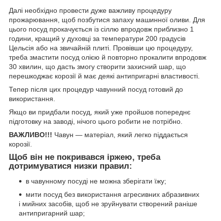
Далі необхідно провести дуже важливу процедуру
прожарювання, щоб позбутися запаху машинної оливи. Для
цього посуд прокачується із сіллю впродовж приблизно 1
години, кращий у духовці за температури 200 градусів
Цельсія або на звичайній плиті. Провівши цю процедуру,
треба змастити посуд олією й повторно прокалити впродовж
30 хвилин, що дасть змогу створити захисний шар, що
перешкоджає корозії й має деякі антипригарні властивості.
Тепер після цих процедур чавунний посуд готовий до
використання.
Якщо ви придбали посуд, який уже пройшов попереднє
підготовку на заводі, нічого цього робити не потрібно.
ВАЖЛИВО!!!
Чавун — матеріал, який легко піддається
корозії.
Щоб він не покривався іржею, треба
дотримуватися низки правил:
в чавунному посуді не можна зберігати їжу;
мити посуд без використання агресивних абразивних
і мийних засобів, щоб не зруйнувати створений раніше
антипригарний шар;