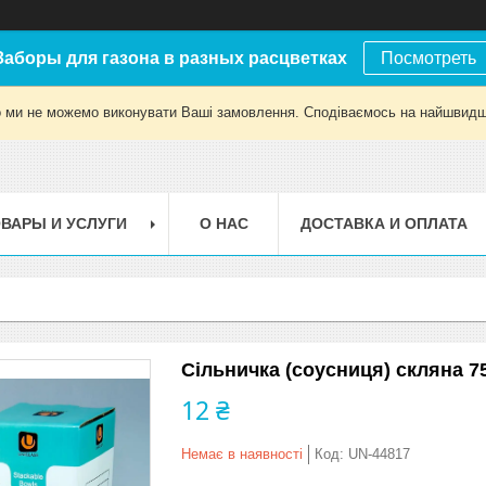
Заборы для газона в разных расцветках
Посмотреть
о ми не можемо виконувати Ваші замовлення. Сподіваємось на найшвидш
ВАРЫ И УСЛУГИ
О НАС
ДОСТАВКА И ОПЛАТА
Сільничка (соусниця) скляна 75
12 ₴
Немає в наявності
Код:
UN-44817