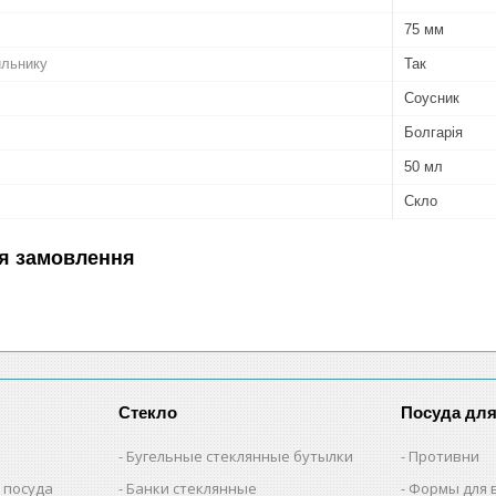
75 мм
ильнику
Так
Соусник
Болгарія
50 мл
Скло
я замовлення
Стекло
Посуда дл
Бугельные стеклянные бутылки
Противни
 посуда
Банки стеклянные
Формы для 