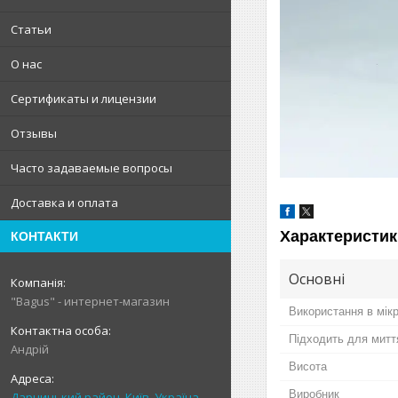
Статьи
О нас
Сертификаты и лицензии
Отзывы
Часто задаваемые вопросы
Доставка и оплата
Характеристик
КОНТАКТИ
Основні
"Bagus" - интернет-магазин
Використання в мікр
Підходить для митт
Андрій
Висота
Виробник
Дарницький район, Київ, Україна