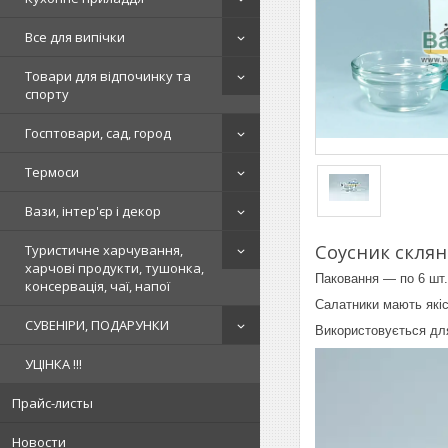
Все для випічки
Товари для відпочинку та
спорту
Госптовари, сад, город
Термоси
Вази, інтер'єр і декор
Соусник склян
Туристичне харчування,
харчові продукти, тушонка,
Паковання — по 6 шт.
консервація, чаї, напої
Салатники мають якіс
СУВЕНІРИ, ПОДАРУНКИ
Використовується для 
УЦІНКА !!!
Прайс-листы
Новости