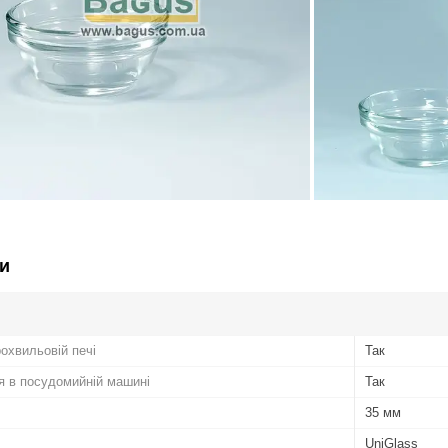
и
охвильовій печі
Так
я в посудомийній машині
Так
35 мм
UniGlass