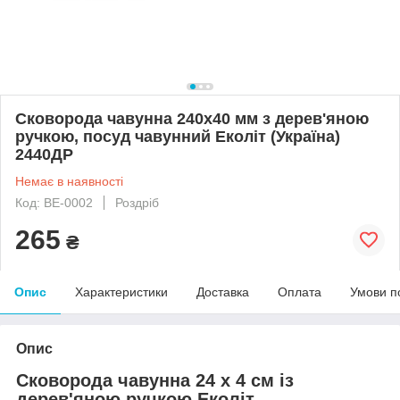
Сковорода чавунна 240х40 мм з дерев'яною
ручкою, посуд чавунний Еколіт (Україна)
2440ДР
Немає в наявності
Код: BE-0002
Роздріб
265
₴
Опис
Характеристики
Доставка
Оплата
Умови п
Опис
Сковорода чавунна 24 х 4 см із
дерев'яною ручкою Еколіт