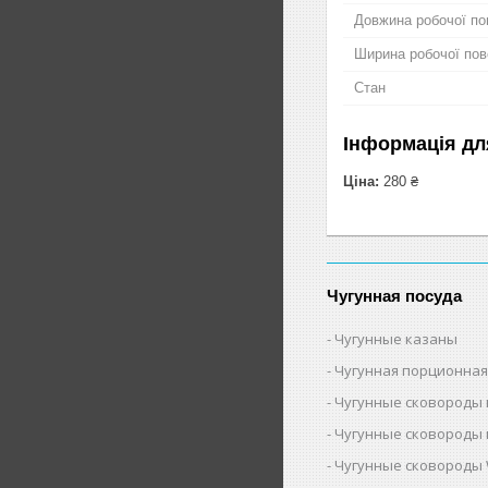
Довжина робочої по
Ширина робочої пов
Стан
Інформація дл
Ціна:
280 ₴
Чугунная посуда
Чугунные казаны
Чугунная порционная
Чугунные сковороды 
Чугунные сковороды 
Чугунные сковороды 