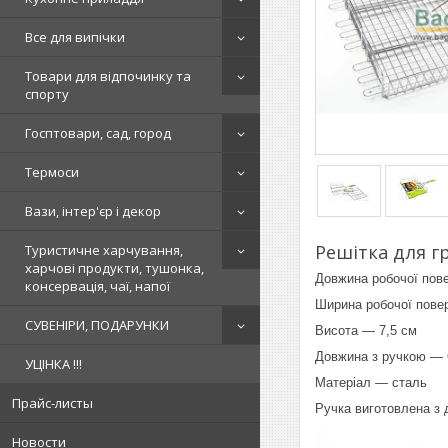
Все для випічки
Товари для відпочинку та
спорту
Госптовари, сад, город
Термоси
Вази, інтер'єр і декор
Решітка для г
Туристичне харчування,
харчові продукти, тушонка,
Довжина робочої пов
консервація, чаї, напої
Ширина робочої пове
СУВЕНІРИ, ПОДАРУНКИ
Висота — 7,5 см
Довжина з ручкою — 
УЦІНКА !!!
Матеріал — сталь
Прайс-листы
Ручка виготовлена з 
Новости