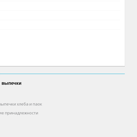
я выпечки
выпечки хлеба и паок
ие принадлежности