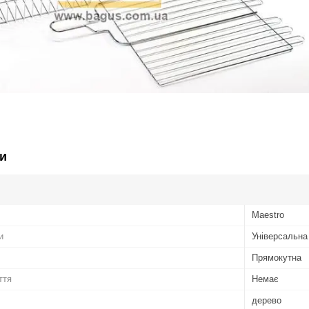
и
Maestro
и
Універсальна
Прямокутна
ття
Немає
дерево