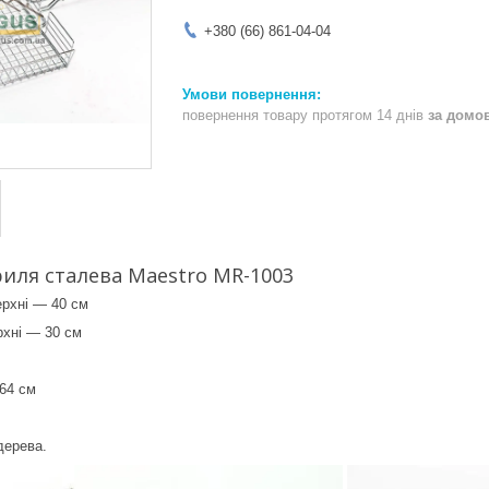
+380 (66) 861-04-04
повернення товару протягом 14 днів
за домо
риля сталева Maestro MR-1003
ерхні — 40 см
рхні — 30 см
64 см
дерева.