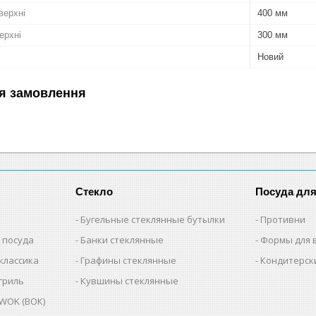
верхні
400 мм
ерхні
300 мм
Новий
я замовлення
Стекло
Посуда дл
Бугельные стеклянные бутылки
Противни
 посуда
Банки стеклянные
Формы для 
классика
Графины стеклянные
Кондитерск
гриль
Кувшины стеклянные
WOK (ВОК)