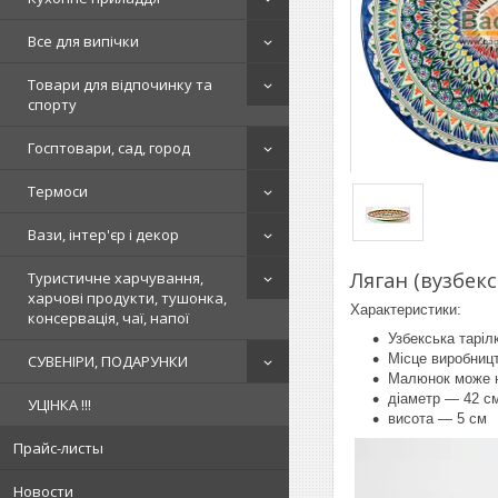
Все для випічки
Товари для відпочинку та
спорту
Госптовари, сад, город
Термоси
Вази, інтер'єр і декор
Ляган (вузбек
Туристичне харчування,
харчові продукти, тушонка,
Характеристики:
консервація, чаї, напої
Узбекська тарілк
Місце виробницт
СУВЕНІРИ, ПОДАРУНКИ
Малюнок може не
діаметр — 42 с
УЦІНКА !!!
висота — 5 см
Прайс-листы
Новости