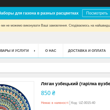
Заборы для газона в разных расцветках
Посмотреть
о ми не можемо виконувати Ваші замовлення. Сподіваємось на найшвидш
ВАРЫ И УСЛУГИ
О НАС
ДОСТАВКА И ОПЛАТА
Ляган узбецький (тарілка вузбе
850 ₴
Немає в наявності
Код:
UZ-0015-40