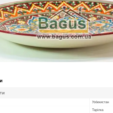
и
ути
Узбекистан
Тарілка