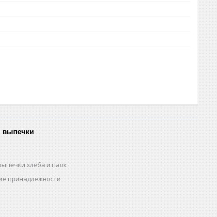
я выпечки
выпечки хлеба и паок
ие принадлежности