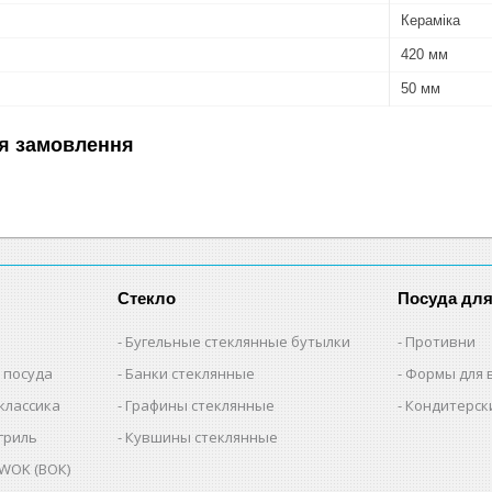
Кераміка
420 мм
50 мм
я замовлення
Стекло
Посуда дл
Бугельные стеклянные бутылки
Противни
 посуда
Банки стеклянные
Формы для 
классика
Графины стеклянные
Кондитерск
гриль
Кувшины стеклянные
WOK (ВОК)