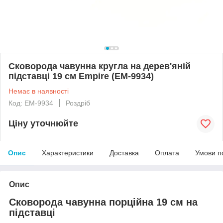
Сковорода чавунна кругла на дерев'яній
підставці 19 см Empire (EM-9934)
Немає в наявності
Код: EM-9934
Роздріб
Ціну уточнюйте
Опис
Характеристики
Доставка
Оплата
Умови п
Опис
Сковорода чавунна порційна 19 см на
підставці