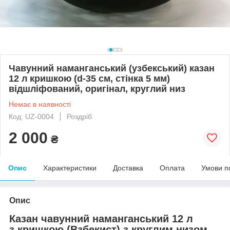
Чавунний наманганський (узбекський) казан
12 л кришкою (d-35 см, стінка 5 мм)
відшліфований, оригінал, круглий низ
Немає в наявності
Код: UZ-0004
Роздріб
2 000
₴
Опис
Характеристики
Доставка
Оплата
Умови п
Опис
Казан чавунний наманганський 12 л
з кришкою (Взбекист) з круглим низом