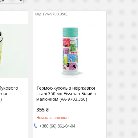
(VA-9703.350)
букового
Термос-кухоль з неіржавкої
sman
сталі 350 мл Fissman Білий з
)
малюнком (VA-9703.350)
355 ₴
Немає в наявності
+380 (66) 861-04-04