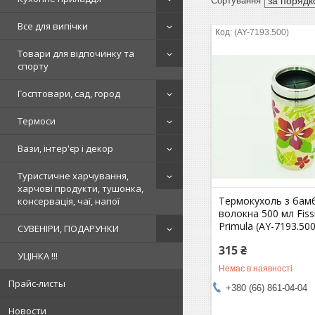
Все для випічки
(AY-7193.500)
Товари для відпочинку та
спорту
Госптовари, сад, город
Термоси
Вази, інтер'єр і декор
Туристичне харчування,
харчові продукти, тушонка,
Термокухоль з бам
консервація, чаї, напої
волокна 500 мл Fis
Primula (AY-7193.500
СУВЕНІРИ, ПОДАРУНКИ
315 ₴
УЦІНКА !!!
Немає в наявності
Прайс-листы
+380 (66) 861-04-04
Новости