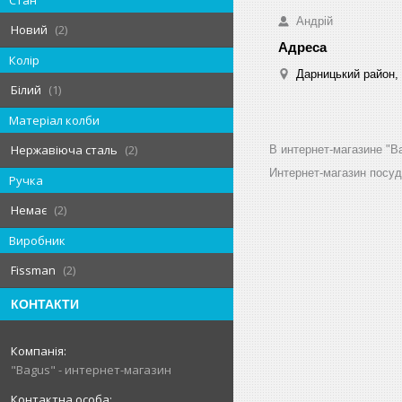
Стан
Андрій
Новий
2
Колір
Дарницький район, 
Білий
1
Матеріал колби
Нержавіюча сталь
2
В интернет-магазине "B
Интернет-магазин посу
Ручка
Немає
2
Виробник
Fissman
2
КОНТАКТИ
"Bagus" - интернет-магазин