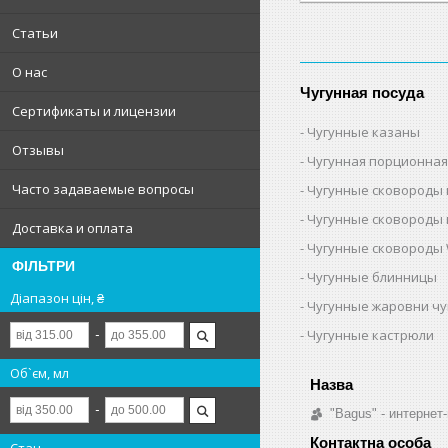
Статьи
О нас
Чугунная посуда
Сертификаты и лицензии
Чугунные казаны
Отзывы
Чугунная порционная
Часто задаваемые вопросы
Чугунные сковороды 
Чугунные сковороды 
Доставка и оплата
Чугунные сковороды 
ФІЛЬТРИ
Чугунные блинницы
Діапазон цін, ₴
Чугунные жаровни ч
Чугунные кастрюли
Об`єм, мл
"Bagus" - интернет