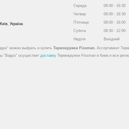
Середа
09:00
16:30
Четвер
09:00
16:30
Пʼятниця
09:00
16:00
Київ, Україна
Субота
09:30
12:00
Неділя
Вихідний
agus" можно выбрать и купить
Термокружки Fissman.
Ассортимент Терм
ды "Bagus" осуществит
доставку
Термокружки Fissman в Киев и все реги