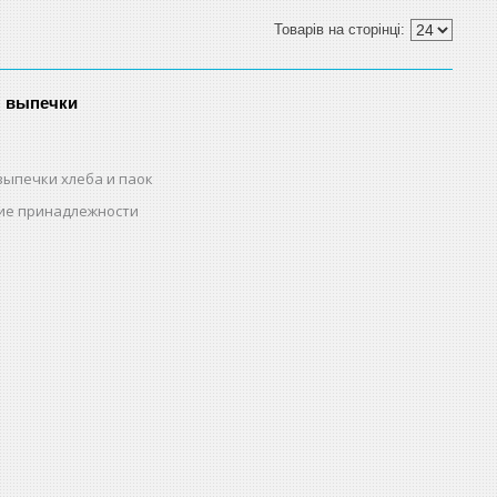
я выпечки
выпечки хлеба и паок
ие принадлежности