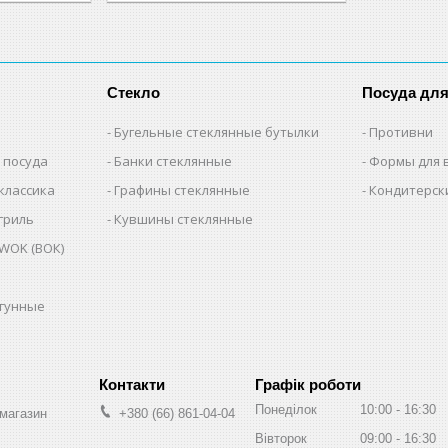
Стекло
Посуда дл
Бугельные стеклянные бутылки
Противни
 посуда
Банки стеклянные
Формы для 
классика
Графины стеклянные
Кондитерск
гриль
Кувшины стеклянные
WOK (ВОК)
угунные
Графік роботи
Понеділок
10:00
16:30
-магазин
+380 (66) 861-04-04
Вівторок
09:00
16:30